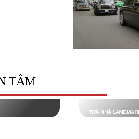
N TÂM
TOÀ NHÀ LANDMAR