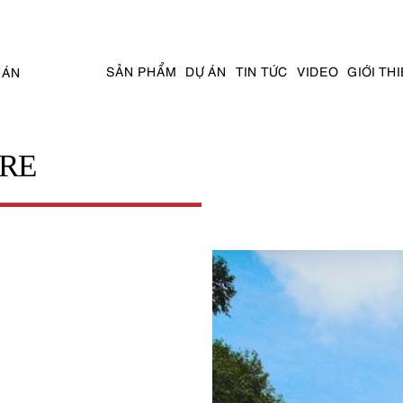
SẢN PHẨM
DỰ ÁN
TIN TỨC
VIDEO
GIỚI TH
 ÁN
RE