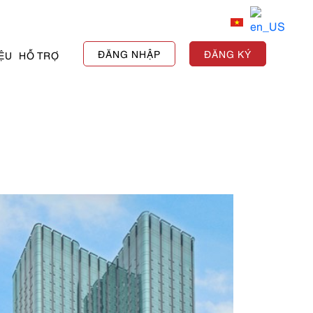
ĐĂNG NHẬP
ĐĂNG KÝ
IỆU
HỖ TRỢ