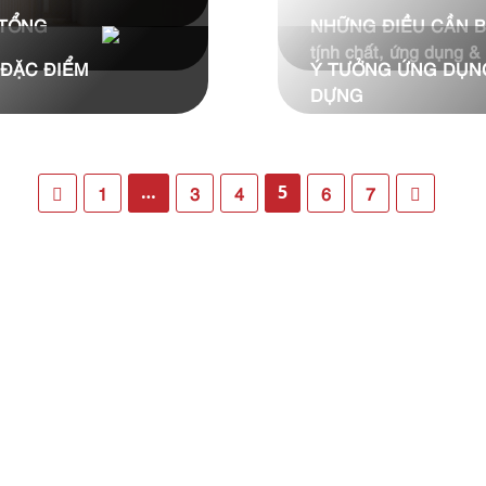
M
 TỔNG
NHỮNG ĐIỀU CẦN B
tính chất, ứng dụng & 
 ĐẶC ĐIỂM
Ý TƯỞNG ỨNG DỤNG
DỰNG
…
5
1
3
4
6
7