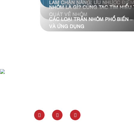
LAM CHẮN NẮNG: ƯU NHƯỢC ĐIỂ
NHÔM LÀ GÌ? CÙNG TAC TÌM HIỂU
QUÁT VỀ NHÔM
CÁC LOẠI TRẦN NHÔM PHỔ BIẾN –
VÀ ỨNG DỤNG