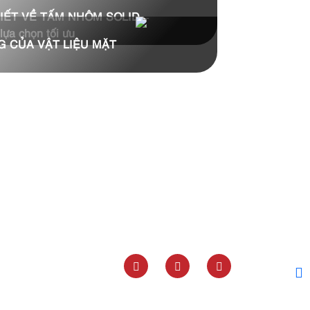
IẾT VỀ TẤM NHÔM SOLID –
lựa chọn tối ưu
 CỦA VẬT LIỆU MẶT