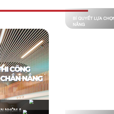
BÍ QUYẾT LỰA CHỌ
NẮNG
ẦN NHÔM &