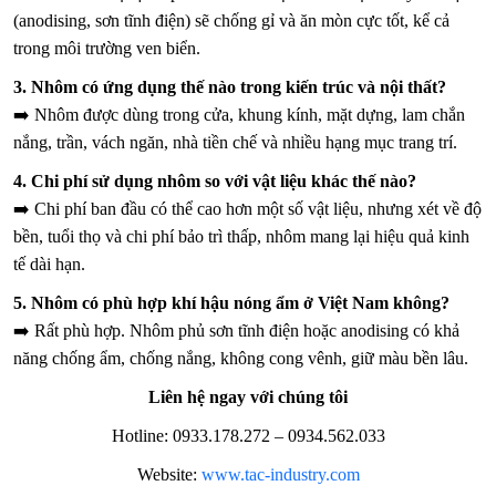
(anodising, sơn tĩnh điện) sẽ chống gỉ và ăn mòn cực tốt, kể cả
trong môi trường ven biển.
3. Nhôm có ứng dụng thế nào trong kiến trúc và nội thất?
➡️ Nhôm được dùng trong cửa, khung kính, mặt dựng, lam chắn
nắng, trần, vách ngăn, nhà tiền chế và nhiều hạng mục trang trí.
4. Chi phí sử dụng nhôm so với vật liệu khác thế nào?
➡️ Chi phí ban đầu có thể cao hơn một số vật liệu, nhưng xét về độ
bền, tuổi thọ và chi phí bảo trì thấp, nhôm mang lại hiệu quả kinh
tế dài hạn.
5. Nhôm có phù hợp khí hậu nóng ẩm ở Việt Nam không?
➡️ Rất phù hợp. Nhôm phủ sơn tĩnh điện hoặc anodising có khả
năng chống ẩm, chống nắng, không cong vênh, giữ màu bền lâu.
Liên hệ ngay với chúng tôi
Hotline: 0933.178.272 – 0934.562.033
Website:
www.tac-industry.com