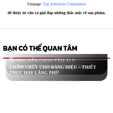
Fanpage:
Top American Corporation
để được tư vấn và giải đáp những thắc mắc về sản phẩm.
BẠN CÓ THỂ QUAN TÂM
HƯỚNG DẪN CHỌN TẤM ALU
COMPOSITE TRONG QUẢNG CÁO
CHĂM CHÚT CHO BẢNG HIỆU – THIẾT
THỰC HAY LÃNG PHÍ?