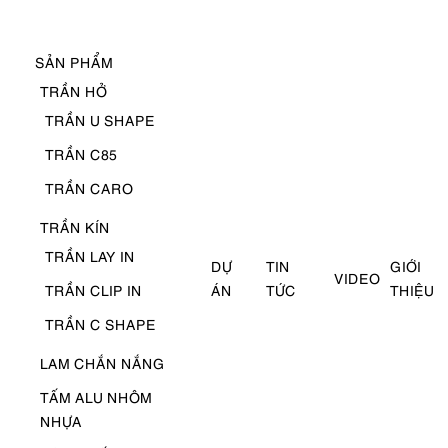
SẢN PHẨM
TRẦN HỞ
TRẦN U SHAPE
TRẦN C85
TRẦN CARO
TRẦN KÍN
TRẦN LAY IN
DỰ
TIN
GIỚI
VIDEO
TRẦN CLIP IN
ÁN
TỨC
THIỆU
TRẦN C SHAPE
LAM CHẮN NẮNG
TẤM ALU NHÔM
NHỰA