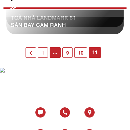
TOÀ NHÀ LANDMARK 81
SÂN BAY CAM RANH
…
11
1
9
10