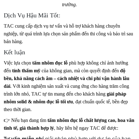
trường.
Dịch Vụ Hậu Mãi Tốt:
TAC cung cấp dịch vụ tư vấn và hỗ trợ khách hàng chuyên
nghiệp, từ quá trình lựa chọn sản phẩm đến thi công và bảo trì sau
bán hàng.
Kết luận
Việc lựa chọn
tấm nhôm đục lỗ
phù hợp không chỉ ảnh hưởng
đến
tính thẩm mỹ
của không gian, mà còn quyết định đến
độ
bền, khả năng cách âm – cách nhiệt và chi phí vận hành lâu
dài
. Với kinh nghiệm sản xuất và cung ứng cho hàng trăm công
trình lớn nhỏ, TAC tự tin mang đến cho khách hàng
giải pháp
nhôm solid & nhôm đục lỗ tối ưu
, đạt chuẩn quốc tế, bền đẹp
theo thời gian.
👉 Nếu bạn đang tìm
tấm nhôm đục lỗ chất lượng cao, hoa văn
tinh tế, giá thành hợp lý
, hãy liên hệ ngay TAC để được:
Tư vấn miễn phí
giải pháp phù hợp với dự án của bạn